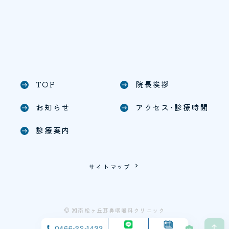
TOP
院長挨拶
east
east
お知らせ
アクセス･診療時間
east
east
診療案内
east
サイトマップ
keyboard_arrow_right
© 湘南松ヶ丘耳鼻咽喉科クリニック