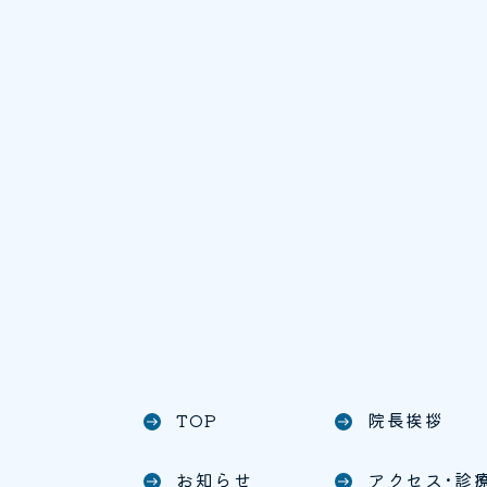
TOP
院長挨拶
east
east
お知らせ
アクセス･診
east
east